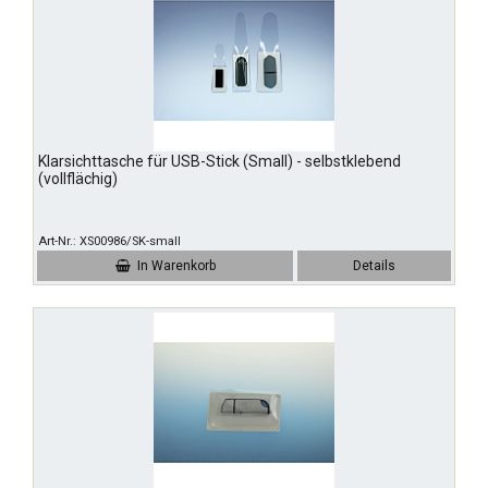
Klarsichttasche für USB-Stick (Small) - selbstklebend
(vollflächig)
Art-Nr.
XS00986/SK-small
In Warenkorb
Details