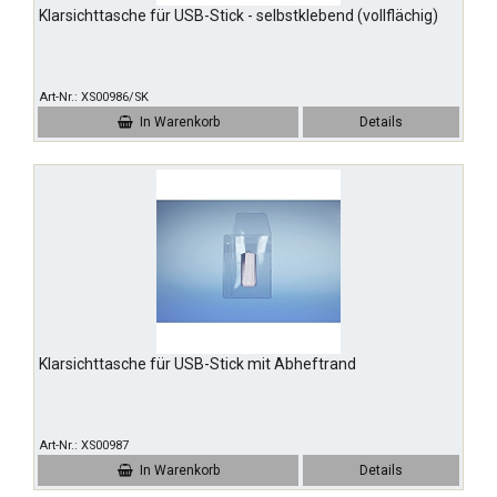
Klarsichttasche für USB-Stick - selbstklebend (vollflächig)
Art-Nr.
XS00986/SK
In Warenkorb
Details
Klarsichttasche für USB-Stick mit Abheftrand
Art-Nr.
XS00987
In Warenkorb
Details