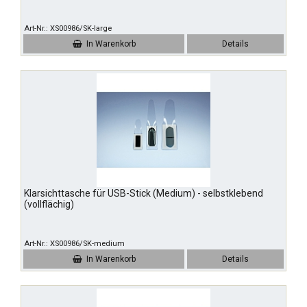
Art-Nr.
XS00986/SK-large
In Warenkorb
Details
Klarsichttasche für USB-Stick (Medium) - selbstklebend
(vollflächig)
Art-Nr.
XS00986/SK-medium
In Warenkorb
Details