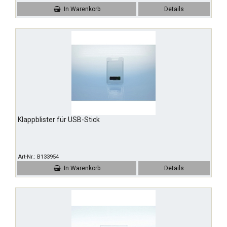
In Warenkorb
Details
Klappblister für USB-Stick
Art-Nr.
B133954
In Warenkorb
Details