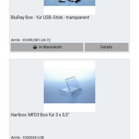
BluRay Box - für USB-Stick - transparent
Art-Nr.
XS-BRUSB1-UK-72
In Warenkorb
Details
Hartbox: MFD3 Box für 3 x 3,5"
Art-Nr.
XS00034/USB