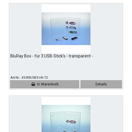
BluRay Box - für 3 USB-Stick's - transparent -
Art-Nr.
XS-BRUSB3-UK-72
In Warenkorb
Details