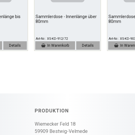
nlänge bis
Sammlerdose - Innenlänge über
Sammlerdose 
80mm
80mm
Art-Nr.
XS-KD-912/72
Art-Nr.
XS-KD-90
Details
In Warenkorb
Details
In Waren
PRODUKTION
Wiemecker Feld 18
59909 Bestwig-Velmede