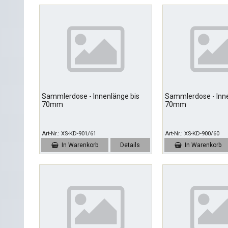
Sammlerdose - Innenlänge bis
Sammlerdose - Inne
70mm
70mm
Art-Nr.
XS-KD-901/61
Art-Nr.
XS-KD-900/60
In Warenkorb
Details
In Warenkorb