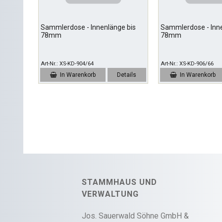
Sammlerdose - Innenlänge bis
Sammlerdose - Inne
78mm
78mm
Art-Nr.
XS-KD-904/64
Art-Nr.
XS-KD-906/66
In Warenkorb
Details
In Warenkorb
STAMMHAUS UND
VERWALTUNG
Jos. Sauerwald Söhne GmbH &