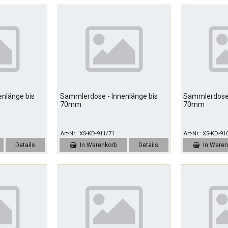
nlänge bis
Sammlerdose - Innenlänge bis
Sammlerdose 
70mm
70mm
Art-Nr.
XS-KD-911/71
Art-Nr.
XS-KD-91
Details
In Warenkorb
Details
In Waren