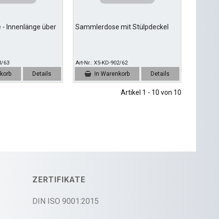
- Innenlänge über
Sammlerdose mit Stülpdeckel
3/63
Art-Nr.
XS-KD-902/62
korb
Details
In Warenkorb
Details
Artikel 1 - 10 von 10
ZERTIFIKATE
DIN ISO 9001:2015