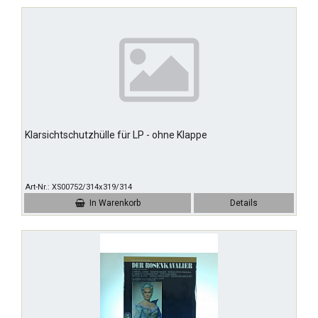
Klarsichtschutzhülle für LP - ohne Klappe
Art-Nr.
XS00752/314x319/314
In Warenkorb
Details