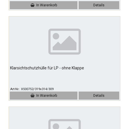
In Warenkorb
Details
Klarsichtschutzhülle für LP - ohne Klappe
Art-Nr.
XS00752/319x314/309
In Warenkorb
Details