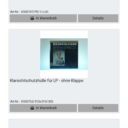
Art-Nr.
XS00747/PE/1/o.Kl.
In Warenkorb
Details
Klarsichtschutzhülle für LP - ohne Klappe
Art-Nr.
XS00752/310x310/305
In Warenkorb
Details