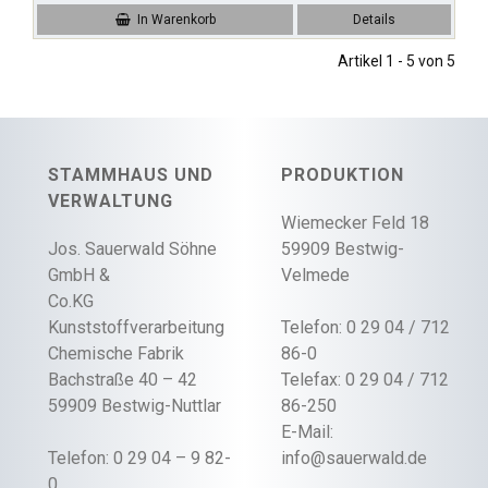
In Warenkorb
Details
Artikel 1 - 5 von 5
STAMMHAUS UND
PRODUKTION
VERWALTUNG
Wiemecker Feld 18
Jos. Sauerwald Söhne
59909 Bestwig-
GmbH &
Velmede
Co.KG
Kunststoffverarbeitung
Telefon: 0 29 04 / 712
Chemische Fabrik
86-0
Bachstraße 40 – 42
Telefax: 0 29 04 / 712
59909 Bestwig-Nuttlar
86-250
E-Mail:
Telefon: 0 29 04 – 9 82-
info@sauerwald.de
0