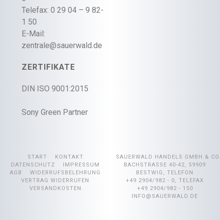
Telefax: 0 29 04 – 9 82-
1 50
E-Mail:
zentrale@sauerwald.de
ZERTIFIKATE
DIN ISO 9001:2015
Sony Green Partner
START
KONTAKT
SAUERWALD HANDELS GMBH & CO
DATENSCHUTZ
IMPRESSUM
BACHSTRASSE 40-42, 59909 B
AGB
WIDERRUFSBELEHRUNG
ESTWIG, TELEFON +
VERTRAG WIDERRUFEN
49 2904/982 - 0, TELEFAX +
VERSANDKOSTEN
49 2904/982 - 150
INFO@SAUERWALD.DE