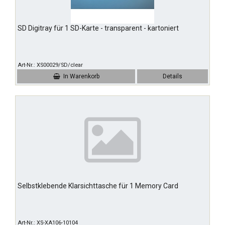
SD Digitray für 1 SD-Karte - transparent - kartoniert
Art-Nr.
XS00029/SD/clear
In Warenkorb
Details
Selbstklebende Klarsichttasche für 1 Memory Card
Art-Nr.
XS-XA106-10104