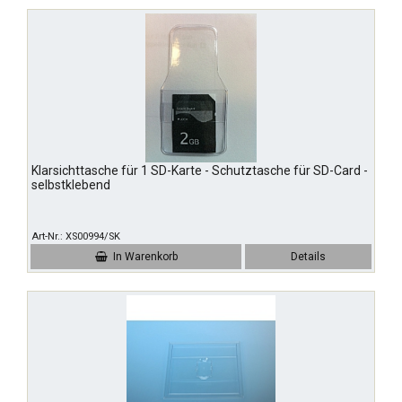
Klarsichttasche für 1 SD-Karte - Schutztasche für SD-Card -
selbstklebend
Art-Nr.
XS00994/SK
In Warenkorb
Details