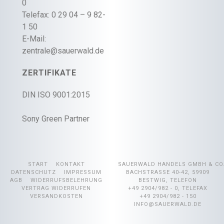
0
Telefax: 0 29 04 – 9 82-
1 50
E-Mail:
zentrale@sauerwald.de
ZERTIFIKATE
DIN ISO 9001:2015
Sony Green Partner
START
KONTAKT
SAUERWALD HANDELS GMBH & CO
DATENSCHUTZ
IMPRESSUM
BACHSTRASSE 40-42, 59909 B
AGB
WIDERRUFSBELEHRUNG
ESTWIG, TELEFON +
VERTRAG WIDERRUFEN
49 2904/982 - 0, TELEFAX +
VERSANDKOSTEN
49 2904/982 - 150
INFO@SAUERWALD.DE