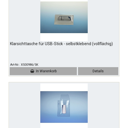
Klarsichttasche für USB-Stick - selbstklebend (vollflächig)
Art-Nr.
XS00986/SK
In Warenkorb
Details