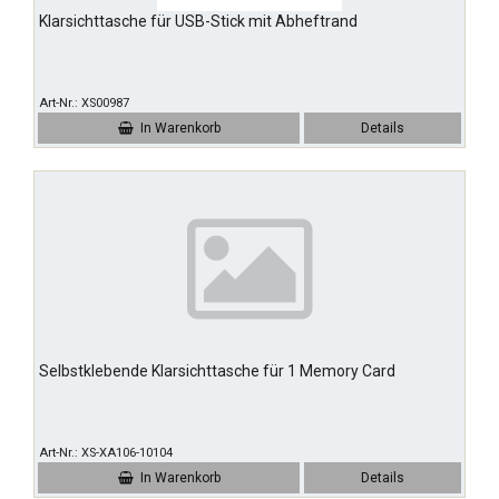
Klarsichttasche für USB-Stick mit Abheftrand
Art-Nr.
XS00987
In Warenkorb
Details
Selbstklebende Klarsichttasche für 1 Memory Card
Art-Nr.
XS-XA106-10104
In Warenkorb
Details