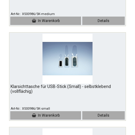
Art-Nr.
XS00986/SK-medium
In Warenkorb
Details
Klarsichttasche für USB-Stick (Small) - selbstklebend
(vollflächig)
Art-Nr.
XS00986/SK-small
In Warenkorb
Details