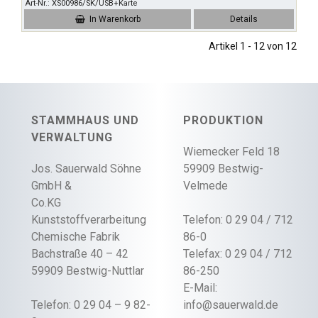
Art-Nr.
XS00986/SK/USB+Karte
In Warenkorb
Details
Artikel 1 - 12 von 12
STAMMHAUS UND
PRODUKTION
VERWALTUNG
Wiemecker Feld 18
Jos. Sauerwald Söhne
59909 Bestwig-
GmbH &
Velmede
Co.KG
Kunststoffverarbeitung
Telefon: 0 29 04 / 712
Chemische Fabrik
86-0
Bachstraße 40 – 42
Telefax: 0 29 04 / 712
59909 Bestwig-Nuttlar
86-250
E-Mail:
Telefon: 0 29 04 – 9 82-
info@sauerwald.de