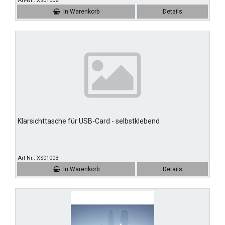
Art-Nr.
XS01002
In Warenkorb
Details
Klarsichttasche für USB-Card - selbstklebend
Art-Nr.
XS01003
In Warenkorb
Details