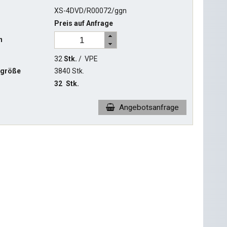
XS-4DVD/R00072/ggn
Preis auf Anfrage
n
32
Stk.
/
VPE
ngröße
3840 Stk.
32
Stk.
Angebotsanfrage