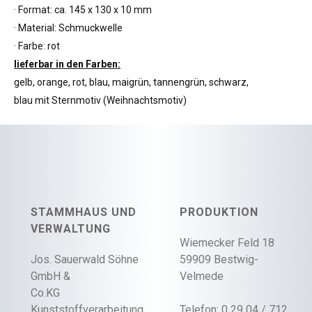
· Format: ca. 145 x 130 x 10 mm
· Material: Schmuckwelle
· Farbe: rot
lieferbar in den Farben:
gelb, orange, rot, blau, maigrün, tannengrün, schwarz,
blau mit Sternmotiv (Weihnachtsmotiv)
STAMMHAUS UND
PRODUKTION
VERWALTUNG
Wiemecker Feld 18
Jos. Sauerwald Söhne
59909 Bestwig-
GmbH &
Velmede
Co.KG
Kunststoffverarbeitung
Telefon: 0 29 04 / 712